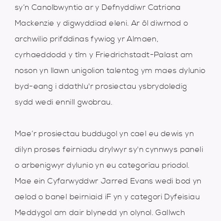
sy’n Canolbwyntio ar y Defnyddiwr Catriona
Mackenzie y digwyddiad eleni. Ar ôl diwrnod o
archwilio prifddinas fywiog yr Almaen,
cyrhaeddodd y tîm y Friedrichstadt-Palast am
noson yn llawn unigolion talentog ym maes dylunio
byd-eang i ddathlu'r prosiectau ysbrydoledig
sydd wedi ennill gwobrau.
Mae’r prosiectau buddugol yn cael eu dewis yn
dilyn proses feirniadu drylwyr sy'n cynnwys paneli
o arbenigwyr dylunio yn eu categorïau priodol.
Mae ein Cyfarwyddwr Jarred Evans wedi bod yn
aelod o banel beirniaid iF yn y categori Dyfeisiau
Meddygol am dair blynedd yn olynol. Gallwch