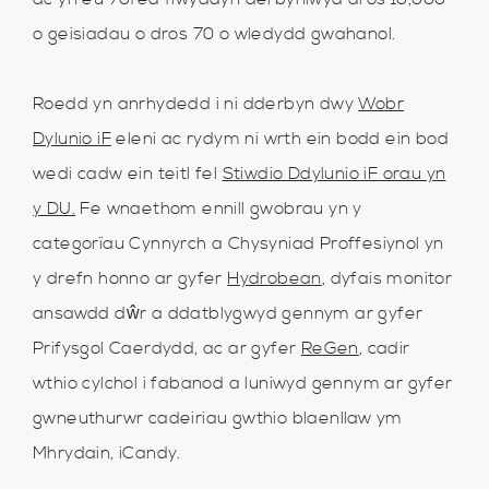
o geisiadau o dros 70 o wledydd gwahanol.
Roedd yn anrhydedd i ni dderbyn dwy
Wobr
Dylunio iF
eleni ac rydym ni wrth ein bodd ein bod
wedi cadw ein teitl fel
Stiwdio Ddylunio iF orau yn
y DU.
Fe wnaethom ennill gwobrau yn y
categorïau Cynnyrch a Chysyniad Proffesiynol yn
y drefn honno ar gyfer
Hydrobean
, dyfais monitor
ansawdd dŵr a ddatblygwyd gennym ar gyfer
Prifysgol Caerdydd, ac ar gyfer
ReGen
, cadir
wthio cylchol i fabanod a luniwyd gennym ar gyfer
gwneuthurwr cadeiriau gwthio blaenllaw ym
Mhrydain, iCandy.