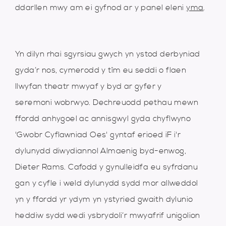
ddarllen mwy am ei gyfnod ar y panel eleni
yma
.
Yn dilyn rhai sgyrsiau gwych yn ystod derbyniad
gyda’r nos, cymerodd y tîm eu seddi o flaen
llwyfan theatr mwyaf y byd ar gyfer y
seremoni wobrwyo. Dechreuodd pethau mewn
ffordd anhygoel ac annisgwyl gyda chyflwyno
'Gwobr Cyflawniad Oes' gyntaf erioed iF i'r
dylunydd diwydiannol Almaenig byd-enwog,
Dieter Rams. Cafodd y gynulleidfa eu syfrdanu
gan y cyfle i weld dylunydd sydd mor allweddol
yn y ffordd yr ydym yn ystyried gwaith dylunio
heddiw sydd wedi ysbrydoli’r mwyafrif unigolion