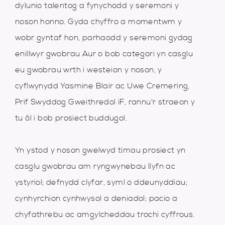
dylunio talentog a fynychodd y seremoni y
noson honno. Gyda chyffro a momentwm y
wobr gyntaf hon, parhaodd y seremoni gydag
enillwyr gwobrau Aur o bob categori yn casglu
eu gwobrau wrth i westeion y noson, y
cyflwynydd Yasmine Blair ac Uwe Cremering,
Prif Swyddog Gweithredol iF, rannu'r straeon y
tu ôl i bob prosiect buddugol.
Yn ystod y noson gwelwyd timau prosiect yn
casglu gwobrau am ryngwynebau llyfn ac
ystyriol; defnydd clyfar, syml o ddeunyddiau;
cynhyrchion cynhwysol a deniadol; pacio a
chyfathrebu ac amgylcheddau trochi cyffrous.