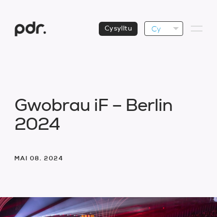
Cy
Cysylltu
G
w
o
b
r
a
u
i
F
–
B
e
r
l
i
n
2
0
2
4
MAI 08. 2024