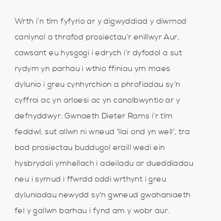
Wrth i’n tîm fyfyrio ar y digwyddiad y diwrnod
canlynol a thrafod prosiectau’r enillwyr Aur,
cawsant eu hysgogi i edrych i’r dyfodol a sut
rydym yn parhau i wthio ffiniau ym maes
dylunio i greu cynhyrchion a phrofiadau sy’n
cyffroi ac yn arloesi ac yn canolbwyntio ar y
defnyddwyr. Gwnaeth Dieter Rams i’r tîm
feddwl, sut allwn ni wneud 'llai ond yn well', tra
bod prosiectau buddugol eraill wedi ein
hysbrydoli ymhellach i adeiladu ar dueddiadau
neu i symud i ffwrdd oddi wrthynt i greu
dyluniadau newydd sy'n gwneud gwahaniaeth
fel y gallwn barhau i fynd am y wobr aur.