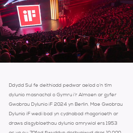
Ddydd Sul fe deithiodd pedwar aelod o’n tîm
dylunio masnachol o Gymru i’r Almaen ar gyfer
Gwobrau Dylunio iF 2024 yn Berlin. Mae Gwobrau
Dylunio iF wedi bod yn cydnabod rhagoriaeth ar
draws disgyblaethau dylunio amrywiol ers 1953
ac yn eu 70fed flwyddyn derbyniwyd dros 10,000