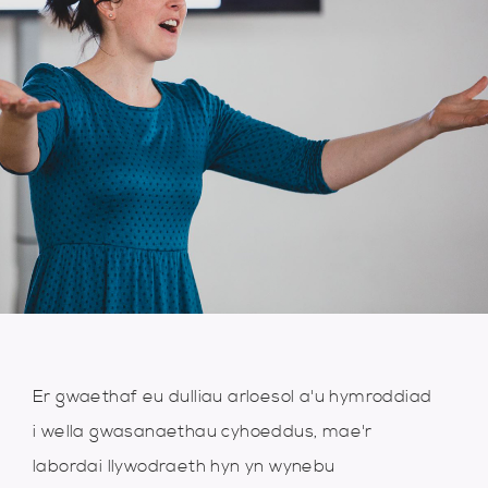
Er gwaethaf eu dulliau arloesol a'u hymroddiad
i wella gwasanaethau cyhoeddus, mae'r
labordai llywodraeth hyn yn wynebu