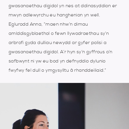
gwasanaethau digidol yn nes at ddinasyddion er
mwyn adlewyrchu eu hanghenion yn well.
Eglurodd Anna, “maen nhw’n dimau
amlddisgyblaethol o fewn llywodraethau sy’n
arbrofi gyda dulliau newydd ar gyfer polisi a
gwasanaethau digidol. A’r hyn sy’n gyffrous o’n
safbwynt ni yw eu bod yn defnyddio dylunio
fwyfwy fel dull o ymgysylltu â rhanddeiliaid.”