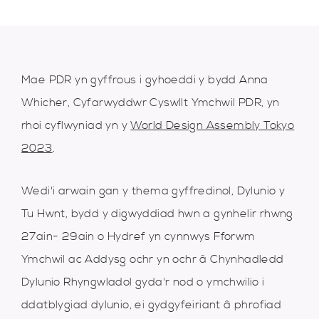
Mae PDR yn gyffrous i gyhoeddi y bydd Anna
Whicher, Cyfarwyddwr Cyswllt Ymchwil PDR, yn
rhoi cyflwyniad yn y
World Design Assembly Tokyo
2023
.
Wedi'i arwain gan y thema gyffredinol, Dylunio y
Tu Hwnt, bydd y digwyddiad hwn a gynhelir rhwng
27ain- 29ain o Hydref yn cynnwys Fforwm
Ymchwil ac Addysg ochr yn ochr â Chynhadledd
Dylunio Rhyngwladol gyda'r nod o ymchwilio i
ddatblygiad dylunio, ei gydgyfeiriant â phrofiad