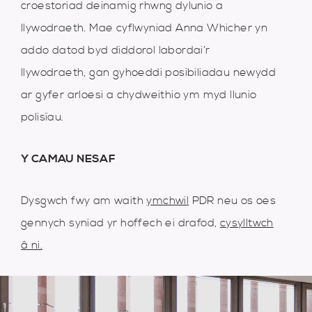
croestoriad deinamig rhwng dylunio a
llywodraeth. Mae cyflwyniad Anna Whicher yn
addo datod byd diddorol labordai’r
llywodraeth, gan gyhoeddi posibiliadau newydd
ar gyfer arloesi a chydweithio ym myd llunio
polisïau.
Y CAMAU NESAF
Dysgwch fwy am waith
ymchwil
PDR neu os oes
gennych syniad yr hoffech ei drafod,
cysylltwch
â ni.