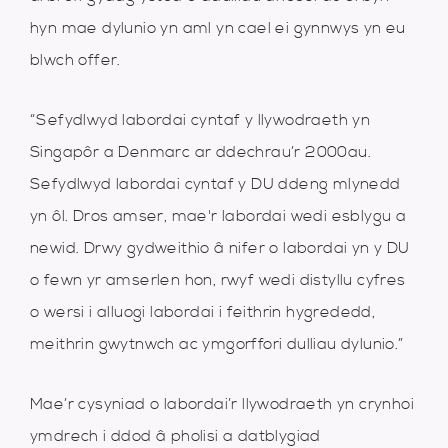
hyn mae dylunio yn aml yn cael ei gynnwys yn eu
blwch offer.
“Sefydlwyd labordai cyntaf y llywodraeth yn
Singapôr a Denmarc ar ddechrau’r 2000au.
Sefydlwyd labordai cyntaf y DU ddeng mlynedd
yn ôl. Dros amser, mae'r labordai wedi esblygu a
newid. Drwy gydweithio â nifer o labordai yn y DU
o fewn yr amserlen hon, rwyf wedi distyllu cyfres
o wersi i alluogi labordai i feithrin hygrededd,
meithrin gwytnwch ac ymgorffori dulliau dylunio.”
Mae’r cysyniad o labordai’r llywodraeth yn crynhoi
ymdrech i ddod â pholisi a datblygiad