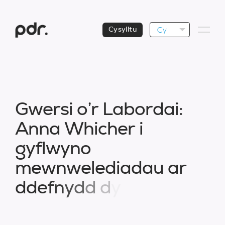
Cy
Cysylltu
G
w
e
r
s
i
o
’
r
L
a
b
o
r
d
a
i
:
A
n
n
a
W
h
i
c
h
e
r
i
g
y
f
l
w
y
n
o
m
e
w
n
w
e
l
e
d
i
a
d
a
u
a
r
d
d
e
f
n
y
d
d
d
y
l
u
n
u
n
i
o
y