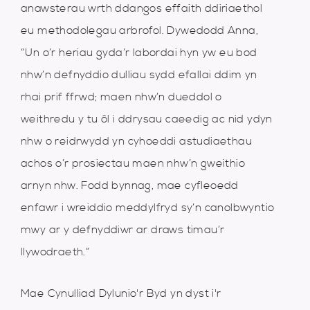
anawsterau wrth ddangos effaith ddiriaethol
eu methodolegau arbrofol. Dywedodd Anna,
“Un o’r heriau gyda’r labordai hyn yw eu bod
nhw’n defnyddio dulliau sydd efallai ddim yn
rhai prif ffrwd; maen nhw’n dueddol o
weithredu y tu ôl i ddrysau caeedig ac nid ydyn
nhw o reidrwydd yn cyhoeddi astudiaethau
achos o’r prosiectau maen nhw’n gweithio
arnyn nhw. Fodd bynnag, mae cyfleoedd
enfawr i wreiddio meddylfryd sy’n canolbwyntio
mwy ar y defnyddiwr ar draws timau’r
llywodraeth.”
Mae Cynulliad Dylunio'r Byd yn dyst i'r