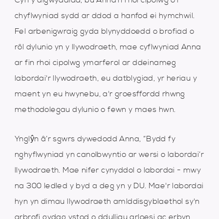
Cyn y digwyddiad, bu Anna’n rhoi cipolwg o’i
chyflwyniad sydd ar ddod a hanfod ei hymchwil.
Fel arbenigwraig gyda blynyddoedd o brofiad o
rôl dylunio yn y llywodraeth, mae cyflwyniad Anna
ar fin rhoi cipolwg ymarferol ar ddeinameg
labordai'r llywodraeth, eu datblygiad, yr heriau y
maent yn eu hwynebu, a'r groesffordd rhwng
methodolegau dylunio o fewn y maes hwn.
Ynglŷn â’r sgwrs dywedodd Anna, “Bydd fy
nghyflwyniad yn canolbwyntio ar wersi o labordai’r
llywodraeth. Mae nifer cynyddol o labordai - mwy
na 300 ledled y byd a deg yn y DU. Mae'r labordai
hyn yn dimau llywodraeth amlddisgyblaethol sy'n
arbrofi gydag ystod o ddulliau arloesi ac erbyn