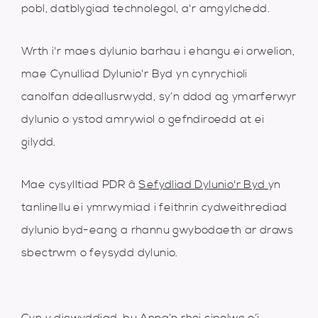
pobl, datblygiad technolegol, a'r amgylchedd.
Wrth i'r maes dylunio barhau i ehangu ei orwelion,
mae Cynulliad Dylunio'r Byd yn cynrychioli
canolfan ddeallusrwydd, sy’n ddod ag ymarferwyr
dylunio o ystod amrywiol o gefndiroedd at ei
gilydd.
Mae cysylltiad PDR â
Sefydliad Dylunio'r Byd
yn
tanlinellu ei ymrwymiad i feithrin cydweithrediad
dylunio byd-eang a rhannu gwybodaeth ar draws
sbectrwm o feysydd dylunio.