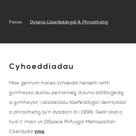
Focus:
Dylunio Llawfeddygol A Phrosthetig
Cyhoeddiadau
Mae gennym hanes cyhoeddi helaeth wrth
gymhwyso dulliau peirianneg dylunio datblygedig
a gymhwysir i ailadeiladu llawfeddygol, deintyddol
a phrosthetig sy'n dyddio'n ôl i 1999. Gellir dod o
hyd i'r rhain yn DSpace Prifysgol Metropolitan
Caerdydd
yma
.