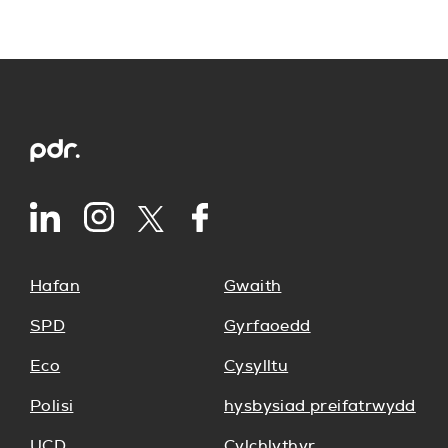
Hafan
Gwaith
SPD
Gyrfaoedd
Eco
Cysylltu
Polisi
hysbysiad preifatrwydd
UCD
Cylchlythyr