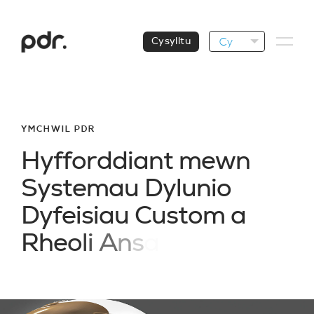
Cy
Cysylltu
YMCHWIL PDR
H
y
f
f
o
r
d
d
i
a
n
t
m
e
w
n
S
y
s
t
e
m
a
u
D
y
l
u
n
i
o
D
y
f
e
i
s
i
a
u
C
u
s
t
o
m
a
R
h
e
o
l
i
A
n
s
a
w
d
d